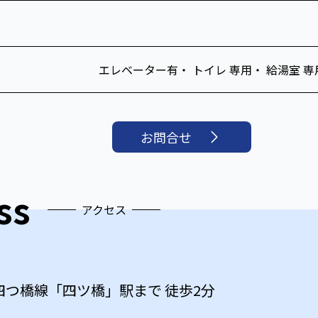
エレベーター有・ トイレ 専用・ 給湯室 専
お問合せ
ss
アクセス
四つ橋線
「
四ツ橋
」駅まで 徒歩
2
分