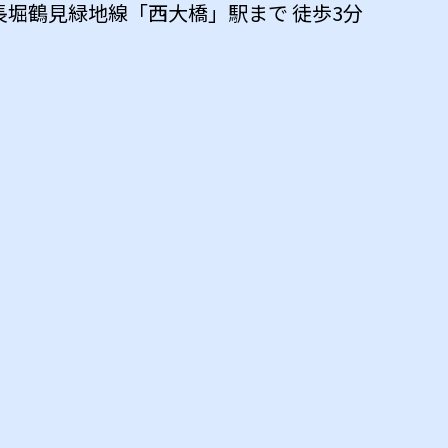
長堀鶴見緑地線
「
西大橋
」駅まで 徒歩
3
分