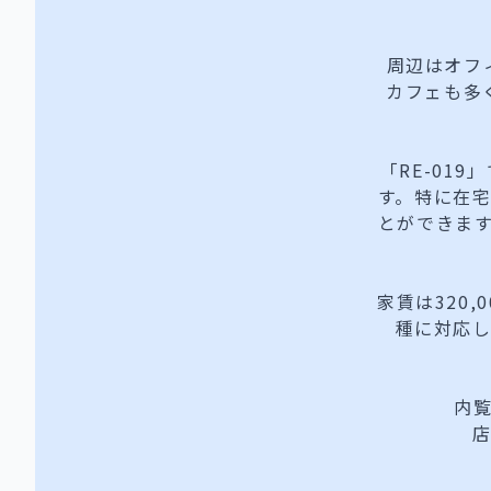
周辺はオフ
カフェも多
「RE-01
す。特に在
とができま
家賃は320
種に対応
内