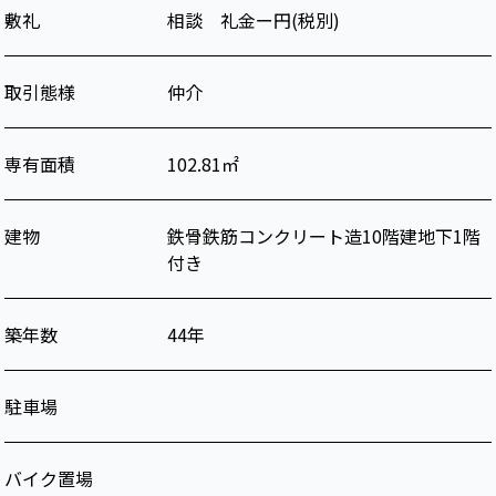
敷礼
相談
礼金ー円(税別)
取引態様
仲介
専有面積
102.81
㎡
建物
鉄骨鉄筋コンクリート造
10階建
地下1階
付き
築年数
44年
駐車場
バイク置場